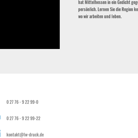
hat Mittelhessen in ein Gedicht g
persönlich. Lernen Sie die Region k
wo wir arbeiten und leben.

0 27 76 - 9 22 99-0

0 27 76 - 9 22 99-22

kontakt@lw-druck.de