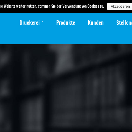
die Website weiter nutzen, stimmen Sie der Verwendung von Cookies zu.
Akzeptieren
Druckerei
Produkte
Kunden
Stelle
»Im Grunde g
Verbindungen
Leben seinen 
Eine freundliche Atmosphäre 
wichtig. Besuchen Sie uns und
Latte macchiato.