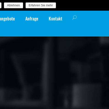
Ablehnen
Erfahren Sie mehr
nangebote
Anfrage
Kontakt
enommen sind es immer die
 zu Menschen, die dem
Wert geben.«
schafft den Rahmen für gute Begegnungen. Das ist uns
 freuen Sie sich auf ein offenes Gespräch mit einem guten