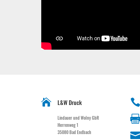

L&W Druck
Lindauer und Wolny GbR
Herrenweg 1
35080 Bad Endbach