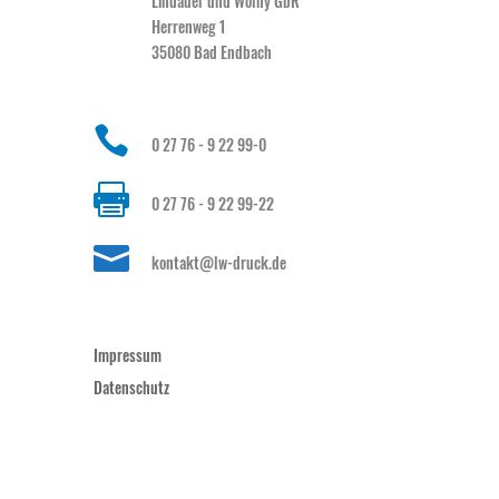
Lindauer und Wolny GbR
Herrenweg 1
35080 Bad Endbach

0 27 76 - 9 22 99-0

0 27 76 - 9 22 99-22

kontakt@lw-druck.de
Impressum
Datenschutz